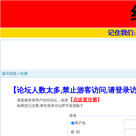
记住我们:a4
提示信息 »
红港
【论坛人数太多,禁止游客访问,请登录
【
点这里注册
】
请直接登录用户访问论坛，或请
如果您已注册,请先登录论坛即可游览帖子
登录
用户名
密 码