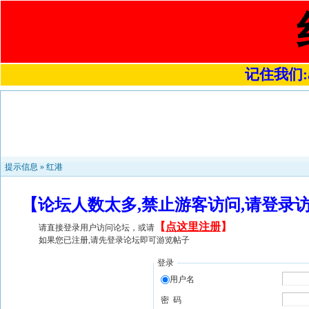
记住我们:a4
提示信息 »
红港
【论坛人数太多,禁止游客访问,请登录
【
点这里注册
】
请直接登录用户访问论坛，或请
如果您已注册,请先登录论坛即可游览帖子
登录
用户名
密 码