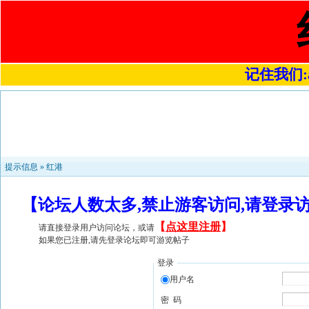
记住我们:a4
提示信息 »
红港
【论坛人数太多,禁止游客访问,请登录
【
点这里注册
】
请直接登录用户访问论坛，或请
如果您已注册,请先登录论坛即可游览帖子
登录
用户名
密 码