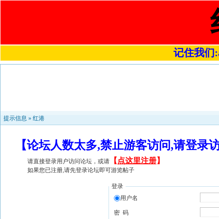
记住我们:a4
提示信息 »
红港
【论坛人数太多,禁止游客访问,请登录
【
点这里注册
】
请直接登录用户访问论坛，或请
如果您已注册,请先登录论坛即可游览帖子
登录
用户名
密 码