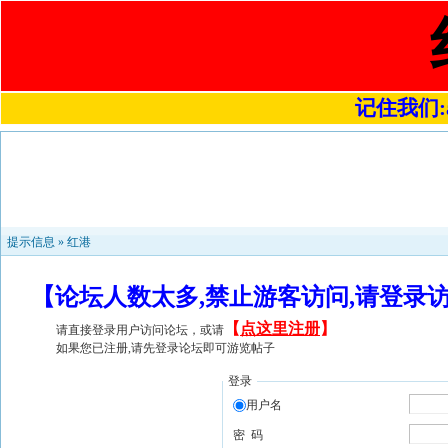
记住我们:a4
提示信息 »
红港
【论坛人数太多,禁止游客访问,请登录
【
点这里注册
】
请直接登录用户访问论坛，或请
如果您已注册,请先登录论坛即可游览帖子
登录
用户名
密 码