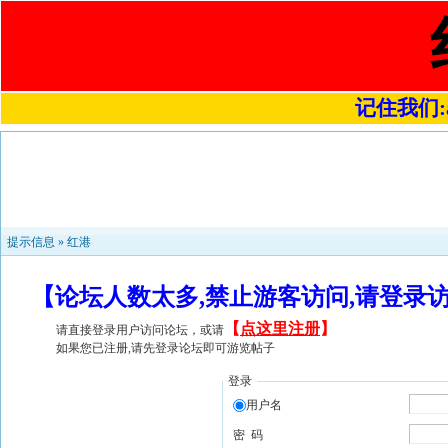
记住我们:a4
提示信息 »
红港
【论坛人数太多,禁止游客访问,请登录
【
点这里注册
】
请直接登录用户访问论坛，或请
如果您已注册,请先登录论坛即可游览帖子
登录
用户名
密 码