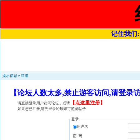
记住我们:a4
提示信息 »
红港
【论坛人数太多,禁止游客访问,请登录
【
点这里注册
】
请直接登录用户访问论坛，或请
如果您已注册,请先登录论坛即可游览帖子
登录
用户名
密 码