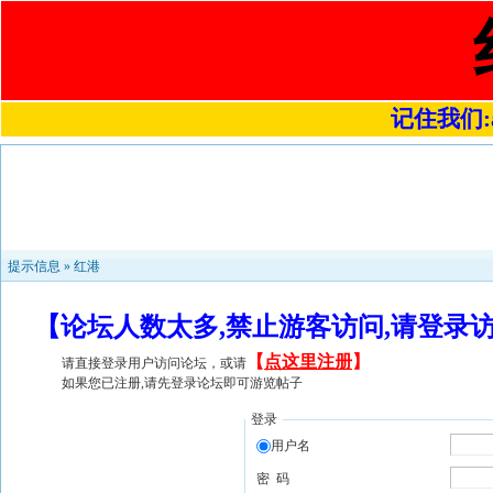
记住我们:a4
提示信息 »
红港
【论坛人数太多,禁止游客访问,请登录
【
点这里注册
】
请直接登录用户访问论坛，或请
如果您已注册,请先登录论坛即可游览帖子
登录
用户名
密 码