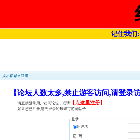
记住我们:a4
提示信息 »
红港
【论坛人数太多,禁止游客访问,请登录
【
点这里注册
】
请直接登录用户访问论坛，或请
如果您已注册,请先登录论坛即可游览帖子
登录
用户名
密 码