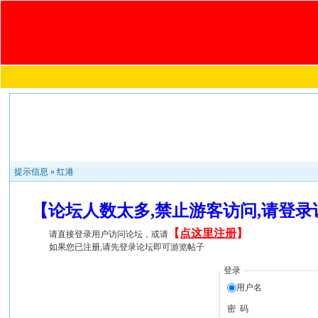
提示信息 »
红港
【论坛人数太多,禁止游客访问,请登
【
点这里注册
】
请直接登录用户访问论坛，或请
如果您已注册,请先登录论坛即可游览帖子
登录
用户名
密 码