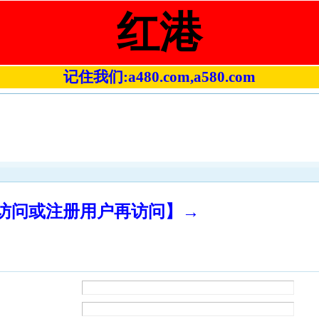
红港
记住我们:a480.com,a580.com
录访问或注册用户再访问】→