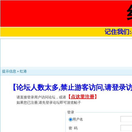
记住我们:a4
提示信息 »
红港
【论坛人数太多,禁止游客访问,请登录
【
点这里注册
】
请直接登录用户访问论坛，或请
如果您已注册,请先登录论坛即可游览帖子
登录
用户名
密 码