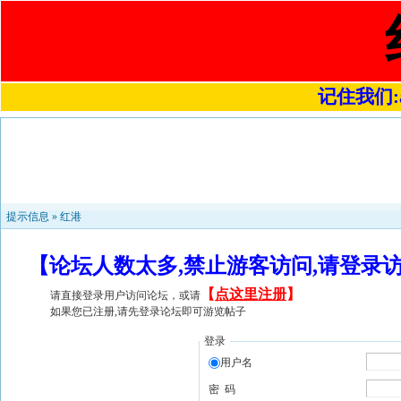
记住我们:a4
提示信息 »
红港
【论坛人数太多,禁止游客访问,请登录
【
点这里注册
】
请直接登录用户访问论坛，或请
如果您已注册,请先登录论坛即可游览帖子
登录
用户名
密 码