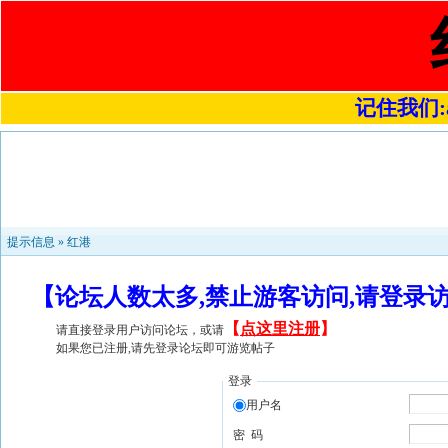
记住我们:a4
提示信息 »
红港
【论坛人数太多,禁止游客访问,请登录
【
点这里注册
】
请直接登录用户访问论坛，或请
如果您已注册,请先登录论坛即可游览帖子
登录
用户名
密 码