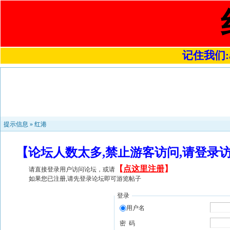
记住我们:a4
提示信息 »
红港
【论坛人数太多,禁止游客访问,请登录
【
点这里注册
】
请直接登录用户访问论坛，或请
如果您已注册,请先登录论坛即可游览帖子
登录
用户名
密 码