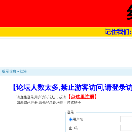
记住我们:a4
提示信息 »
红港
【论坛人数太多,禁止游客访问,请登录
【
点这里注册
】
请直接登录用户访问论坛，或请
如果您已注册,请先登录论坛即可游览帖子
登录
用户名
密 码