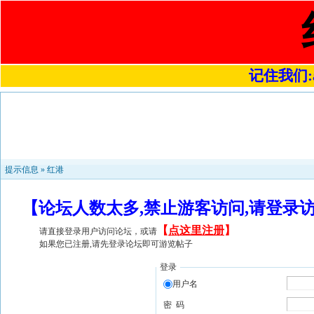
记住我们:a4
提示信息 »
红港
【论坛人数太多,禁止游客访问,请登录
【
点这里注册
】
请直接登录用户访问论坛，或请
如果您已注册,请先登录论坛即可游览帖子
登录
用户名
密 码