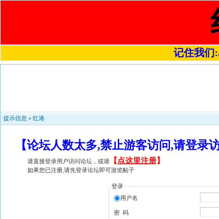
记住我们:a4
提示信息 »
红港
【论坛人数太多,禁止游客访问,请登录
【
点这里注册
】
请直接登录用户访问论坛，或请
如果您已注册,请先登录论坛即可游览帖子
登录
用户名
密 码