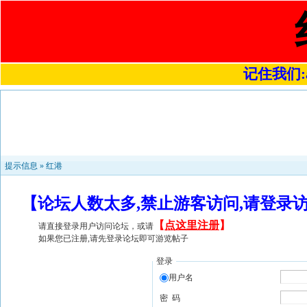
记住我们:a4
提示信息 »
红港
【论坛人数太多,禁止游客访问,请登录
【
点这里注册
】
请直接登录用户访问论坛，或请
如果您已注册,请先登录论坛即可游览帖子
登录
用户名
密 码