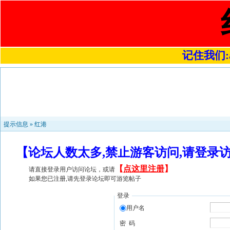
记住我们:a4
提示信息 »
红港
【论坛人数太多,禁止游客访问,请登录
【
点这里注册
】
请直接登录用户访问论坛，或请
如果您已注册,请先登录论坛即可游览帖子
登录
用户名
密 码