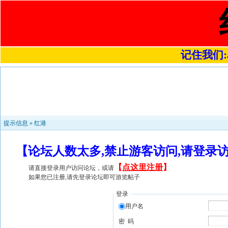
记住我们:a4
提示信息 »
红港
【论坛人数太多,禁止游客访问,请登录
【
点这里注册
】
请直接登录用户访问论坛，或请
如果您已注册,请先登录论坛即可游览帖子
登录
用户名
密 码