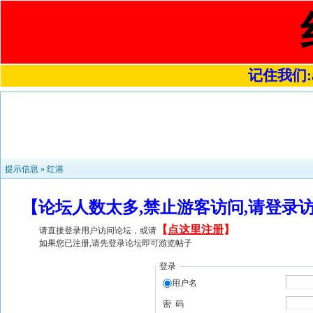
记住我们:a4
提示信息 »
红港
【论坛人数太多,禁止游客访问,请登录
【
点这里注册
】
请直接登录用户访问论坛，或请
如果您已注册,请先登录论坛即可游览帖子
登录
用户名
密 码