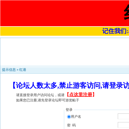
记住我们:a4
提示信息 »
红港
【论坛人数太多,禁止游客访问,请登录
【
点这里注册
】
请直接登录用户访问论坛，或请
如果您已注册,请先登录论坛即可游览帖子
登录
用户名
密 码