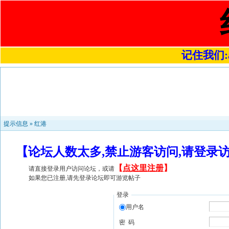
记住我们:a4
提示信息 »
红港
【论坛人数太多,禁止游客访问,请登录
【
点这里注册
】
请直接登录用户访问论坛，或请
如果您已注册,请先登录论坛即可游览帖子
登录
用户名
密 码