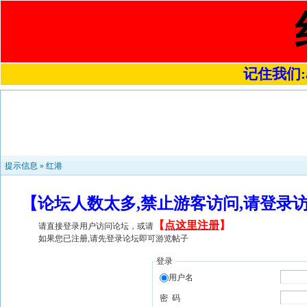
记住我们:a4
提示信息 »
红港
【论坛人数太多,禁止游客访问,请登录
【
点这里注册
】
请直接登录用户访问论坛，或请
如果您已注册,请先登录论坛即可游览帖子
登录
用户名
密 码