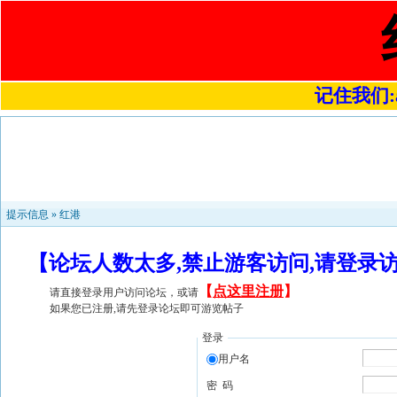
记住我们:a4
提示信息 »
红港
【论坛人数太多,禁止游客访问,请登录
【
点这里注册
】
请直接登录用户访问论坛，或请
如果您已注册,请先登录论坛即可游览帖子
登录
用户名
密 码