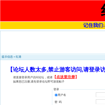
记住我们:a4
提示信息 »
红港
【论坛人数太多,禁止游客访问,请登录
【
点这里注册
】
请直接登录用户访问论坛，或请
如果您已注册,请先登录论坛即可游览帖子
登录
用户名
密 码