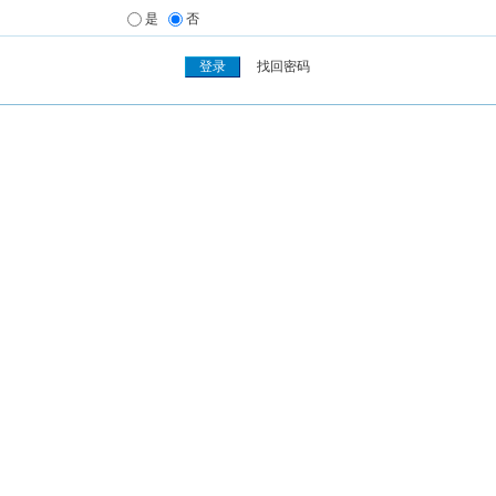
是
否
找回密码