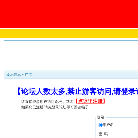
提示信息 »
红港
【论坛人数太多,禁止游客访问,请登
【
点这里注册
】
请直接登录用户访问论坛，或请
如果您已注册,请先登录论坛即可游览帖子
登录
用户名
密 码