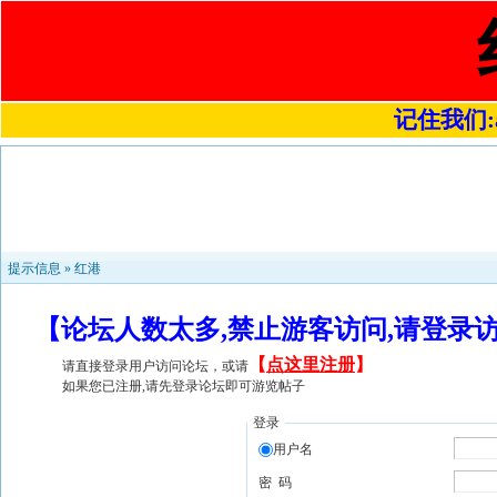
记住我们:a4
提示信息 »
红港
【论坛人数太多,禁止游客访问,请登录
【
点这里注册
】
请直接登录用户访问论坛，或请
如果您已注册,请先登录论坛即可游览帖子
登录
用户名
密 码