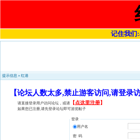
记住我们:a4
提示信息 »
红港
【论坛人数太多,禁止游客访问,请登录
【
点这里注册
】
请直接登录用户访问论坛，或请
如果您已注册,请先登录论坛即可游览帖子
登录
用户名
密 码