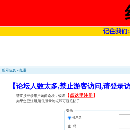
记住我们:a4
提示信息 »
红港
【论坛人数太多,禁止游客访问,请登录
【
点这里注册
】
请直接登录用户访问论坛，或请
如果您已注册,请先登录论坛即可游览帖子
登录
用户名
密 码