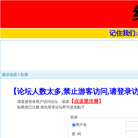
记住我们:a4
提示信息 »
红港
【论坛人数太多,禁止游客访问,请登录
【
点这里注册
】
请直接登录用户访问论坛，或请
如果您已注册,请先登录论坛即可游览帖子
登录
用户名
密 码