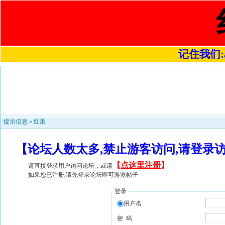
记住我们:a4
提示信息 »
红港
【论坛人数太多,禁止游客访问,请登录
【
点这里注册
】
请直接登录用户访问论坛，或请
如果您已注册,请先登录论坛即可游览帖子
登录
用户名
密 码