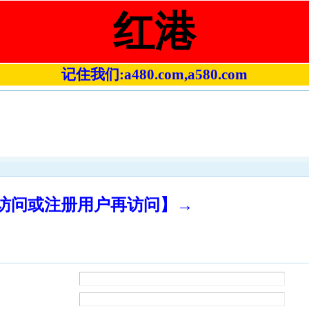
红港
记住我们:a480.com,a580.com
录访问或注册用户再访问】→