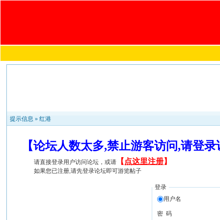
提示信息 »
红港
【论坛人数太多,禁止游客访问,请登
【
点这里注册
】
请直接登录用户访问论坛，或请
如果您已注册,请先登录论坛即可游览帖子
登录
用户名
密 码