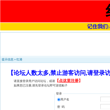
记住我们:a4
提示信息 »
红港
【论坛人数太多,禁止游客访问,请登录
【
点这里注册
】
请直接登录用户访问论坛，或请
如果您已注册,请先登录论坛即可游览帖子
登录
用户名
密 码