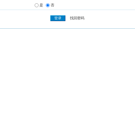
是
否
找回密码