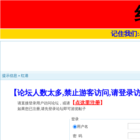
记住我们:a4
提示信息 »
红港
【论坛人数太多,禁止游客访问,请登录
【
点这里注册
】
请直接登录用户访问论坛，或请
如果您已注册,请先登录论坛即可游览帖子
登录
用户名
密 码