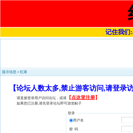
记住我们:a4
提示信息 »
红港
【论坛人数太多,禁止游客访问,请登录
【
点这里注册
】
请直接登录用户访问论坛，或请
如果您已注册,请先登录论坛即可游览帖子
登录
用户名
密 码