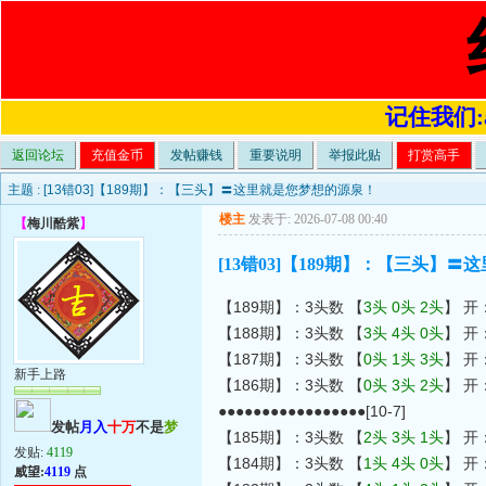
记住我们:a4
返回论坛
充值金币
发帖赚钱
重要说明
举报此贴
打赏高手
主题 :
[13错03]【189期】：【三头】〓这里就是您梦想的源泉！
楼主
发表于: 2026-07-08 00:40
【
梅川酷紫
】
[13错03]【189期】：【三头】
【189期】：3头数 【
3头 0头 2头
】 开
【188期】：3头数 【
3头 4头 0头
】 开
【187期】：3头数 【
0头 1头 3头
】 开
新手上路
【186期】：3头数 【
0头 3头 2头
】 开
●●●●●●●●●●●●●●●●●[10-7]
发帖
月入
十万
不是
梦
【185期】：3头数 【
2头 3头 1头
】 开
发贴:
4119
【184期】：3头数 【
1头 4头 0头
】 开
威望:
4119
点