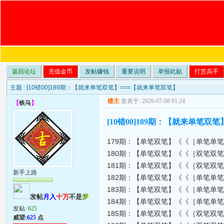
返回论坛
充值金币
发帖赚钱
重要说明
举报此贴
打赏高手
主题 :
[10错00]189期：【就来单笔双笔】===【就来单笔双笔】
楼主
发表于: 2026-07-08 01:24
【
铁马
】
[10错00]189期：【就来单笔双
179期：【单笔双笔】《《［单笔单笔
180期：【单笔双笔】《《［双笔双笔
181期：【单笔双笔】《《［双笔双笔
新手上路
182期：【单笔双笔】《《［单笔单笔
183期：【单笔双笔】《《［单笔单笔
发帖
月入
十万
不是
梦
184期：【单笔双笔】《《［单笔单笔
发贴:
625
185期：【单笔双笔】《《［双笔双笔
威望:
625
点