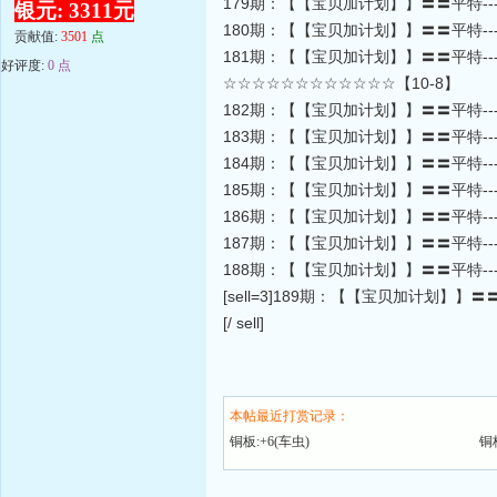
179期：【【宝贝加计划】】〓〓平特---正码中
银元: 3311元
180期：【【宝贝加计划】】〓〓平特---正码中
贡献值:
3501
点
181期：【【宝贝加计划】】〓〓平特---正码中
好评度:
0 点
☆☆☆☆☆☆☆☆☆☆☆☆【10-8】
182期：【【宝贝加计划】】〓〓平特---正码中
183期：【【宝贝加计划】】〓〓平特---正码中
184期：【【宝贝加计划】】〓〓平特---正码中
185期：【【宝贝加计划】】〓〓平特---正码中
186期：【【宝贝加计划】】〓〓平特---正码中
187期：【【宝贝加计划】】〓〓平特---正码中〓
188期：【【宝贝加计划】】〓〓平特---正码中
[sell=3]189期：【【宝贝加计划】】〓〓平
[/ sell]
本帖最近打赏记录：
铜板:+6(车虫)
铜