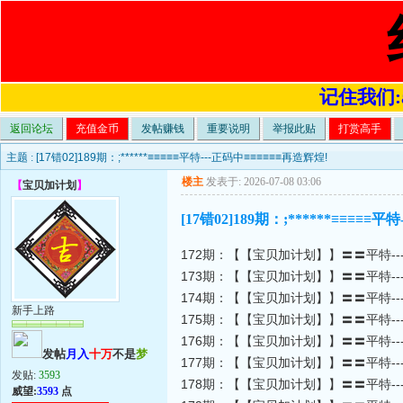
记住我们:a4
返回论坛
充值金币
发帖赚钱
重要说明
举报此贴
打赏高手
主题 :
[17错02]189期：;******≡≡≡≡≡平特---正码中≡≡≡≡≡≡再造辉煌!
楼主
发表于: 2026-07-08 03:06
【
宝贝加计划
】
[17错02]189期：;******≡≡≡≡≡
172期：【【宝贝加计划】】〓〓平特---正码中
173期：【【宝贝加计划】】〓〓平特---正码中
174期：【【宝贝加计划】】〓〓平特---正码中
新手上路
175期：【【宝贝加计划】】〓〓平特---正码中
176期：【【宝贝加计划】】〓〓平特---正码中
发帖
月入
十万
不是
梦
177期：【【宝贝加计划】】〓〓平特---正码中
发贴:
3593
178期：【【宝贝加计划】】〓〓平特---正码中
威望:
3593
点