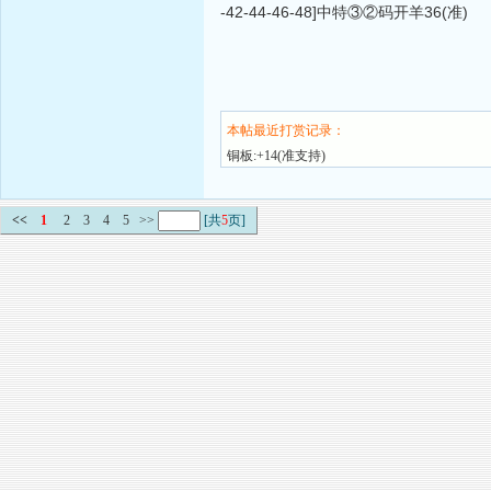
-42-44-46-48]中特③②码开羊36(准)
本帖最近打赏记录：
铜板:+14(准支持)
<<
1
2
3
4
5
>>
[共
5
页]