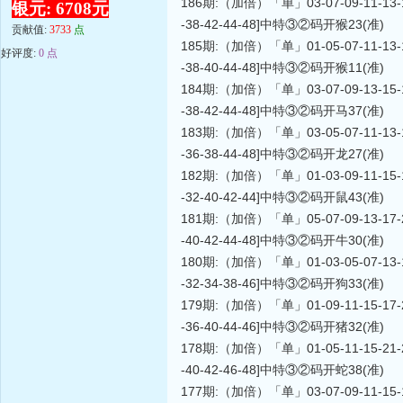
186期:（加倍）「单」03-07-09-11-13-15-1
银元: 6708元
-38-42-44-48]中特③②码开猴23(准)
贡献值:
3733
点
185期:（加倍）「单」01-05-07-11-13-15-2
好评度:
0 点
-38-40-44-48]中特③②码开猴11(准)
184期:（加倍）「单」03-07-09-13-15-17-1
-38-42-44-48]中特③②码开马37(准)
183期:（加倍）「单」03-05-07-11-13-15-1
-36-38-44-48]中特③②码开龙27(准)
182期:（加倍）「单」01-03-09-11-15-17-1
-32-40-42-44]中特③②码开鼠43(准)
181期:（加倍）「单」05-07-09-13-17-21-2
-40-42-44-48]中特③②码开牛30(准)
180期:（加倍）「单」01-03-05-07-13-17-2
-32-34-38-46]中特③②码开狗33(准)
179期:（加倍）「单」01-09-11-15-17-27-2
-36-40-44-46]中特③②码开猪32(准)
178期:（加倍）「单」01-05-11-15-21-23-2
-40-42-46-48]中特③②码开蛇38(准)
177期:（加倍）「单」03-07-09-11-15-17-2