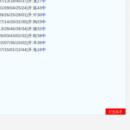
/07/13/18/45/37}开:龙27
中
/31/09/04/25/24}开:鼠43
中
/39/26/25/28/01}开:牛30
中
/27/14/20/32/30}开:狗33
中
/13/28/46/39/34}开:猪32
中
/26/03/43/02/32}开:蛇38
中
/22/07/36/15/02}开:羊36
中
/47/15/01/12/44}开:兔16
中
打赏高手