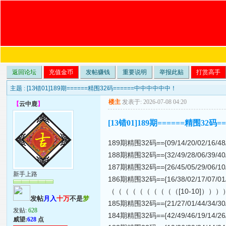
返回论坛
充值金币
发帖赚钱
重要说明
举报此贴
打赏高手
主题 :
[13错01]189期======精围32码======中中中中中中！
楼主
发表于: 2026-07-08 04:20
【
云中鹿
】
[13错01]189期======精围32
189期精围32码=={09/14/20/02/16/48/49/
188期精围32码=={32/49/28/06/39/40/05
187期精围32码=={26/45/05/29/06/10/38
新手上路
186期精围32码=={16/38/02/17/07/01/24
（（（（（（（（（（[10-10]））
发帖
月入
十万
不是
梦
185期精围32码=={21/27/01/44/34/30/19
发贴:
628
184期精围32码=={42/49/46/19/14/26/25
威望:
628
点