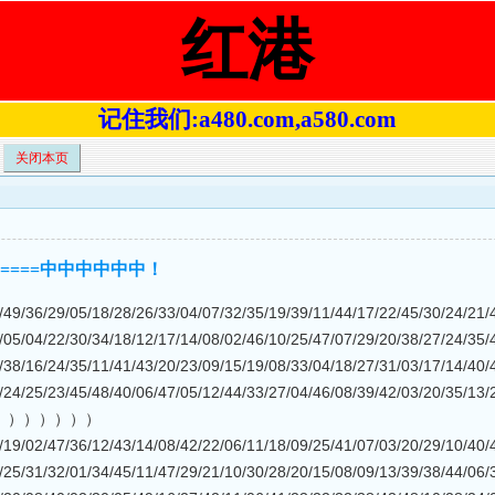
红港
记住我们:a480.com,a580.com
关闭本页
码======中中中中中中！
36/29/05/18/28/26/33/04/07/32/35/19/39/11/44/17/22/45/30/24/21/
/04/22/30/34/18/12/17/14/08/02/46/10/25/47/07/29/20/38/27/24/35
/16/24/35/11/41/43/20/23/09/15/19/08/33/04/18/27/31/03/17/14/4
/25/23/45/48/40/06/47/05/12/44/33/27/04/46/08/39/42/03/20/35/13
））））））））
/02/47/36/12/43/14/08/42/22/06/11/18/09/25/41/07/03/20/29/10/40
/31/32/01/34/45/11/47/29/21/10/30/28/20/15/08/09/13/39/38/44/06