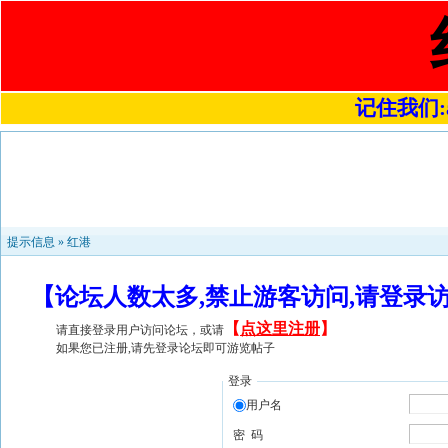
记住我们:a4
提示信息 »
红港
【论坛人数太多,禁止游客访问,请登录
【
点这里注册
】
请直接登录用户访问论坛，或请
如果您已注册,请先登录论坛即可游览帖子
登录
用户名
密 码