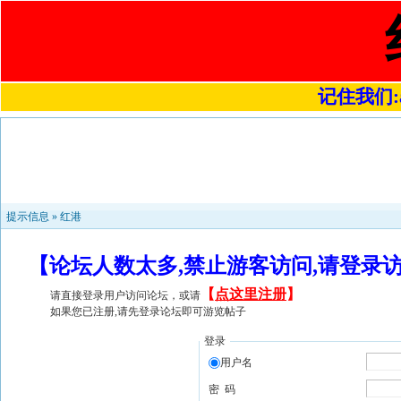
记住我们:a4
提示信息 »
红港
【论坛人数太多,禁止游客访问,请登录
【
点这里注册
】
请直接登录用户访问论坛，或请
如果您已注册,请先登录论坛即可游览帖子
登录
用户名
密 码