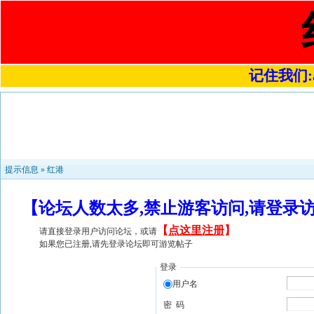
记住我们:a4
提示信息 »
红港
【论坛人数太多,禁止游客访问,请登录
【
点这里注册
】
请直接登录用户访问论坛，或请
如果您已注册,请先登录论坛即可游览帖子
登录
用户名
密 码