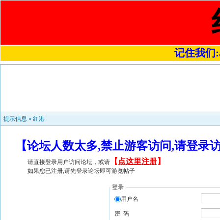
记住我们:a4
提示信息 »
红港
【论坛人数太多,禁止游客访问,请登录
【
点这里注册
】
请直接登录用户访问论坛，或请
如果您已注册,请先登录论坛即可游览帖子
登录
用户名
密 码