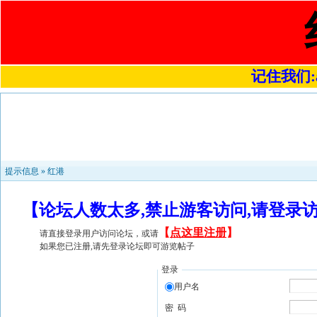
记住我们:a4
提示信息 »
红港
【论坛人数太多,禁止游客访问,请登录
【
点这里注册
】
请直接登录用户访问论坛，或请
如果您已注册,请先登录论坛即可游览帖子
登录
用户名
密 码