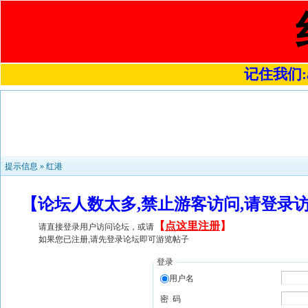
记住我们:a4
提示信息 »
红港
【论坛人数太多,禁止游客访问,请登录
【
点这里注册
】
请直接登录用户访问论坛，或请
如果您已注册,请先登录论坛即可游览帖子
登录
用户名
密 码