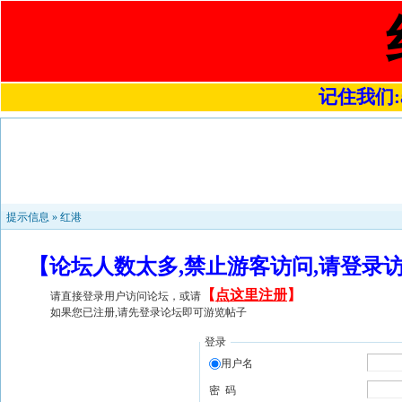
记住我们:a4
提示信息 »
红港
【论坛人数太多,禁止游客访问,请登录
【
点这里注册
】
请直接登录用户访问论坛，或请
如果您已注册,请先登录论坛即可游览帖子
登录
用户名
密 码