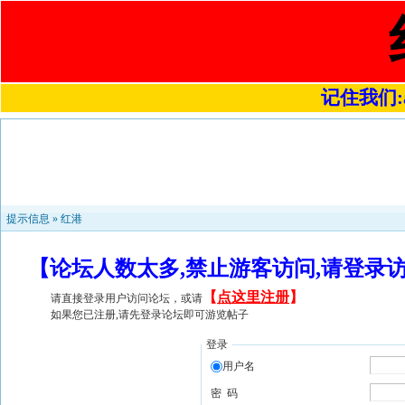
记住我们:a4
提示信息 »
红港
【论坛人数太多,禁止游客访问,请登录
【
点这里注册
】
请直接登录用户访问论坛，或请
如果您已注册,请先登录论坛即可游览帖子
登录
用户名
密 码